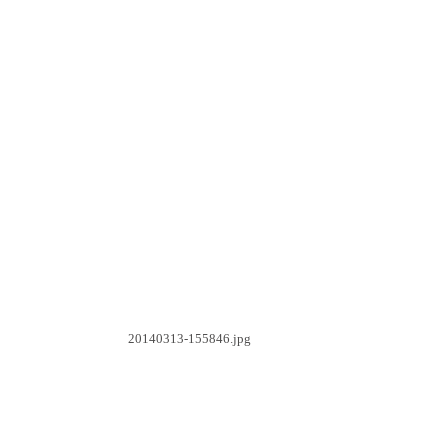
20140313-155846.jpg