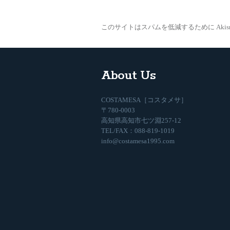
このサイトはスパムを低減するために Akis
About Us
COSTAMESA［コスタメサ］
〒780-0003
高知県高知市七ツ淵257-12
TEL/FAX：088-819-1019
info@costamesa1995.com