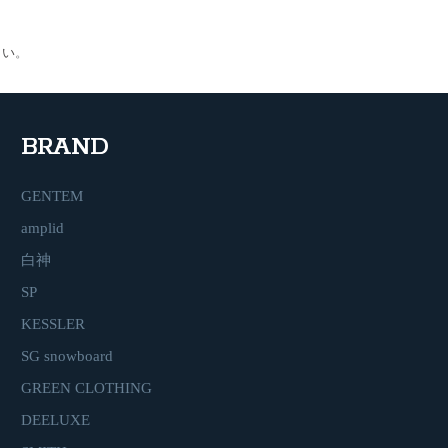
さい
。
BRAND
GENTEM
amplid
白神
SP
KESSLER
SG snowboard
GREEN CLOTHING
DEELUXE