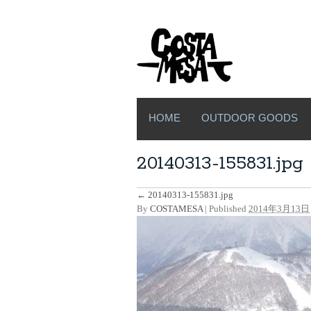
HOME
OUTDOOR GOODS
20140313-155831.jpg
←
20140313-155831.jpg
By
COSTAMESA
|
Published
2014年3月13日