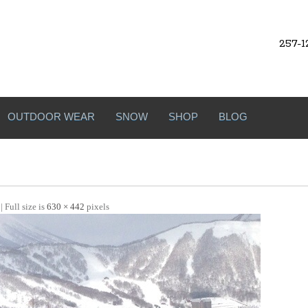
257-1
OUTDOOR WEAR
SNOW
SHOP
BLOG
| Full size is
630 × 442
pixels