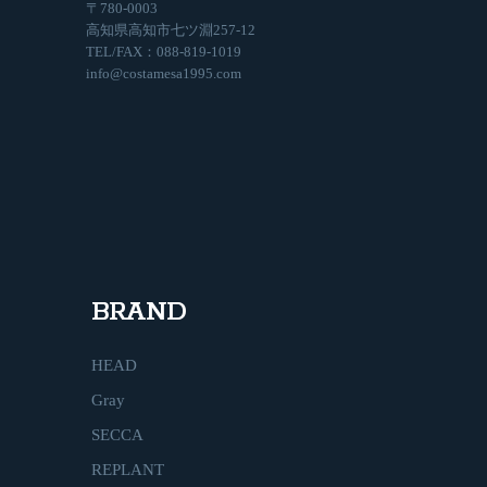
〒780-0003
高知県高知市七ツ淵257-12
TEL/FAX：088-819-1019
info@costamesa1995.com
BRAND
HEAD
Gray
SECCA
REPLANT