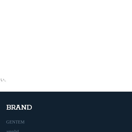
さい
。
BRAND
GENTEM
amplid