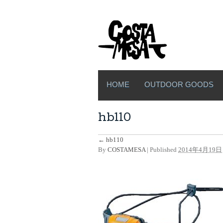
HOME
OUTDOOR GOODS
hb110
←
hb110
By
COSTAMESA
|
Published
2014年4月19日