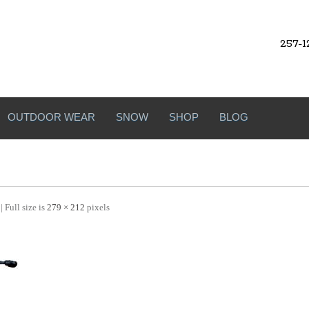
257-1
OUTDOOR WEAR
SNOW
SHOP
BLOG
| Full size is
279 × 212
pixels