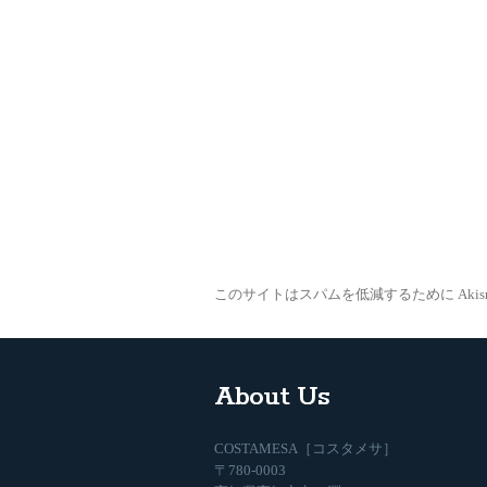
このサイトはスパムを低減するために Akis
About Us
COSTAMESA［コスタメサ］
〒780-0003