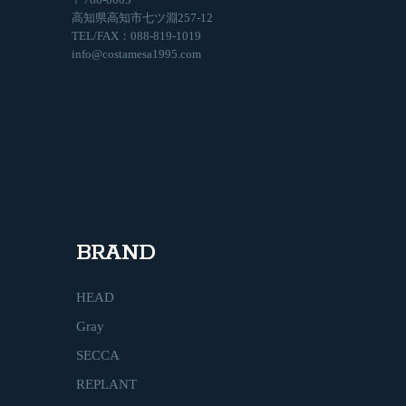
高知県高知市七ツ淵257-12
TEL/FAX：088-819-1019
info@costamesa1995.com
BRAND
HEAD
Gray
SECCA
REPLANT