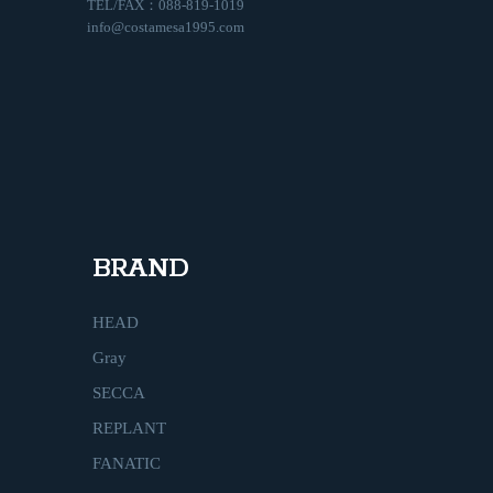
TEL/FAX：088-819-1019
info@costamesa1995.com
BRAND
HEAD
Gray
SECCA
REPLANT
FANATIC