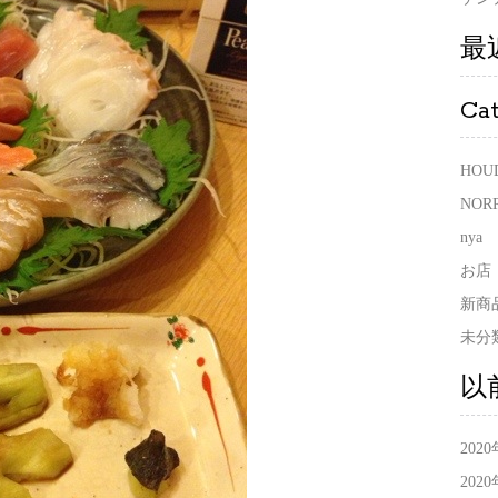
最
Ca
HOU
NOR
nya
お店
新商
未分
以
202
202