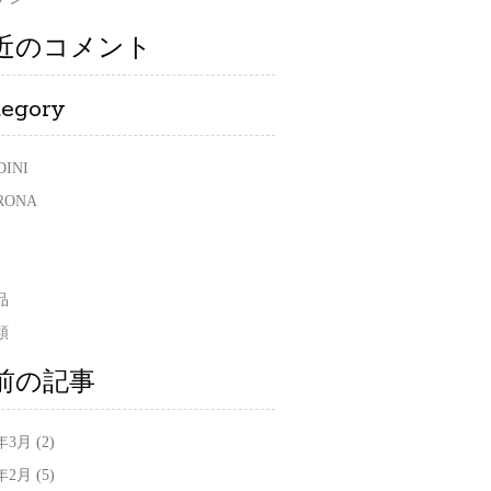
近のコメント
tegory
DINI
RONA
品
類
前の記事
0年3月
(2)
0年2月
(5)