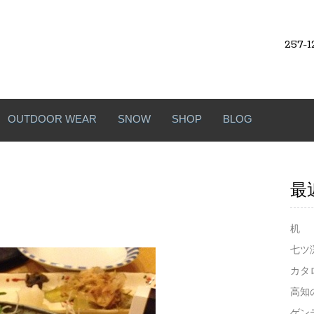
257-1
OUTDOOR WEAR
SNOW
SHOP
BLOG
最
机
七ツ
カタ
高知
ゲン