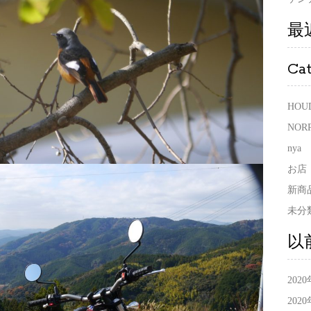
最
Ca
HOU
NOR
nya
お店
新商
未分
以
202
202