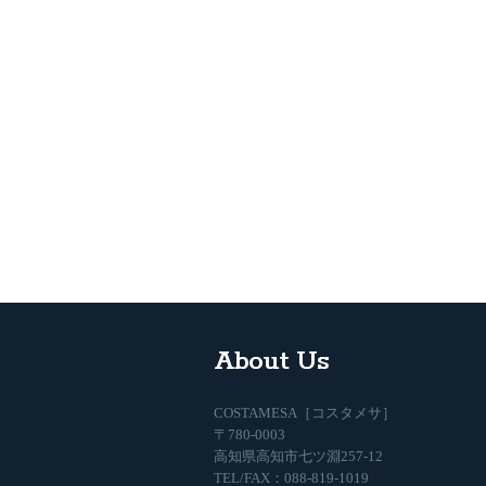
About Us
COSTAMESA［コスタメサ］
〒780-0003
高知県高知市七ツ淵257-12
TEL/FAX：088-819-1019