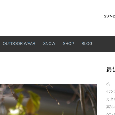
257-1
OUTDOOR WEAR
SNOW
SHOP
BLOG
最
机
七ツ
カタ
高知
ゲン