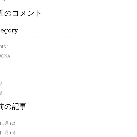
近のコメント
tegory
DINI
RONA
品
類
前の記事
0年3月
(2)
0年2月
(5)