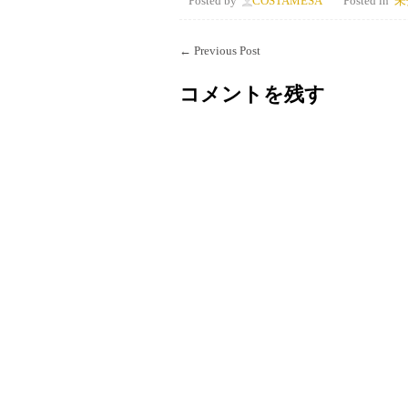
Posted by
COSTAMESA
Posted in
未
←
Previous Post
コメントを残す