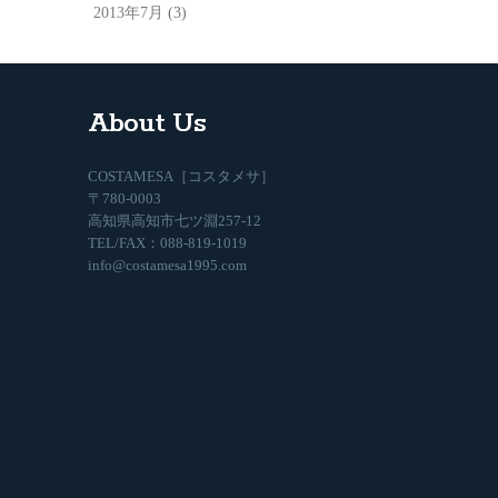
2013年7月
(3)
About Us
COSTAMESA［コスタメサ］
〒780-0003
高知県高知市七ツ淵257-12
TEL/FAX：088-819-1019
info@costamesa1995.com