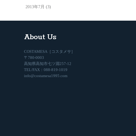
2013年7月
(3)
About Us
COSTAMESA［コスタメサ］
〒780-0003
高知県高知市七ツ淵257-12
TEL/FAX：088-819-1019
info@costamesa1995.com